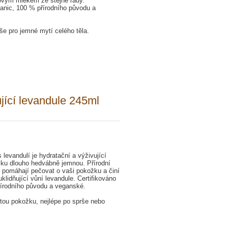
lovým mlékem ze stejné řady.
anic, 100 % přírodního původu a
še pro jemné mytí celého těla.
jící levandule 245ml
 levandulí je hydratační a výživující
ožku dlouho hedvábně jemnou. Přírodní
 pomáhají pečovat o vaši pokožku a činí
klidňující vůní levandule. Certifikováno
írodního původu a veganské.
stou pokožku, nejlépe po sprše nebo