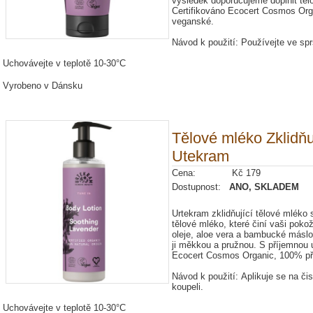
výsledek doporučujeme doplnit tě
Certifikováno Ecocert Cosmos Org
veganské.
Návod k použití: Používejte ve spr
Uchovávejte v teplotě 10-30°C
Vyrobeno v Dánsku
Tělové mléko Zklidňu
Utekram
Cena: Kč 179
Dostupnost:
ANO, SKLADEM
Urtekram zklidňující tělové mléko s
tělové mléko, které činí vaši pok
oleje, aloe vera a bambucké máslo
ji měkkou a pružnou. S příjemnou u
Ecocert Cosmos Organic, 100% př
Návod k použití: Aplikuje se na či
koupeli.
Uchovávejte v teplotě 10-30°C