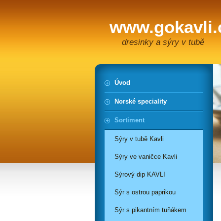
www.gokavli.
dresinky a sýry v tubě
Úvod
Norské speciality
Sortiment
Sýry v tubě Kavli
Sýry ve vaničce Kavli
Sýrový dip KAVLI
Sýr s ostrou paprikou
Sýr s pikantním tuňákem