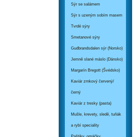
Sýr se salámem
Sýr s uzeným sobím masem
Tvrdé sýry
Smetanové sýry
Gudbrandsdalen sýr (Norsko)
Jemně slané máslo (Dánsko)
Margarín Bregott (Švédsko)
Kaviár zrnkový červený/
černý
Kaviár z tresky (pasta)
Mušle, krevety, sledě, tuňák
a rybí speciality
Paštiky, omáčky