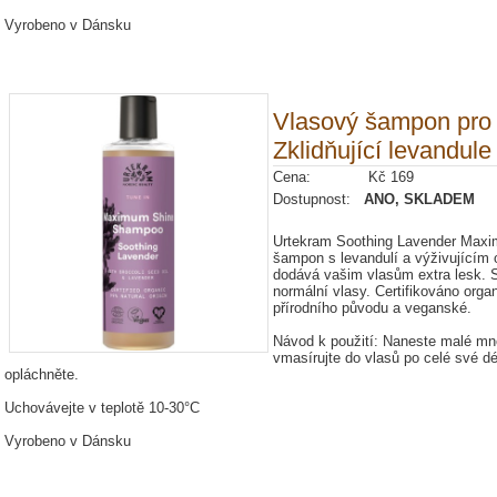
Vyrobeno v Dánsku
Vlasový šampon pro 
Zklidňující levandul
Cena: Kč 169
Dostupnost:
ANO, SKLADEM
Urtekram Soothing Lavender Maxi
šampon s levandulí a výživujícím 
dodává vašim vlasům extra lesk. S 
normální vlasy. Certifikováno org
přírodního původu a veganské.
Návod k použití: Naneste malé mn
vmasírujte do vlasů po celé své d
opláchněte.
Uchovávejte v teplotě 10-30°C
Vyrobeno v Dánsku