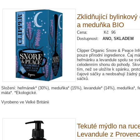
Zklidňující bylinkov
a meduňka BIO
Cena: Kč 96
Dostupnost:
ANO, SKLADEM
Clipper Organic Snore & Peace Inf
pouze přírodní ingredience. Čaj m
heřmánku a levandule spolu se sv
celodenním shonu do pohody. Skvě
tím, než se uložíte k spánku, pro
čajové sáčky a neobsahují žádný 
sáčků.
Složení: heřmánek* (30%), meduňka* (15%), levandule* (14%), meduňka*, f
máta*. *Ekologické.
Vyrobeno ve Velké Británii
Tekuté mýdlo na ruc
Levandule z Proven