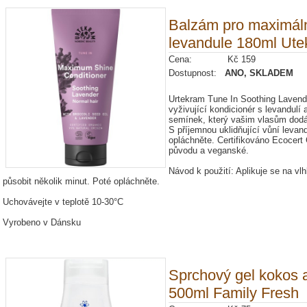
Balzám pro maximální
levandule 180ml Ut
Cena: Kč 159
Dostupnost:
ANO, SKLADEM
Urtekram Tune In Soothing Lavend
vyživující kondicionér s levandulí
semínek, který vašim vlasům dodáv
S příjemnou uklidňující vůní levand
opláchněte. Certifikováno Ecocert
původu a veganské.
Návod k použití: Aplikuje se na v
působit několik minut. Poté opláchněte.
Uchovávejte v teplotě 10-30°C
Vyrobeno v Dánsku
Sprchový gel kokos
500ml Family Fresh