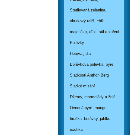
Sterilovaná zelenina,
okurkový reliš, chilli
majonéza, aïoli, sůl a koření
Polévky
Hotová jídla
Borůvková polévka, pyré
Sladkosti Anthon Berg
Sladké mlsání
Džemy, marmelády a želé
Ovocná pyré: mango,
hruška, borůvky, jablko,
exotika