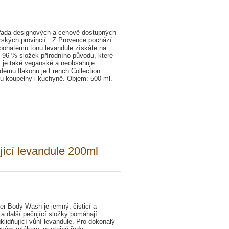
řada designových a cenově dostupných
zských provincií. Z Provence pochází
y bohatému tónu levandule získáte na
 96 % složek přírodního původu, které
, je také veganské a neobsahuje
dému flakonu je French Collection
u koupelny i kuchyně. Objem: 500 ml.
jící levandule 200ml
r Body Wash je jemný, čisticí a
 a další pečující složky pomáhají
lidňující vůní levandule. Pro dokonalý