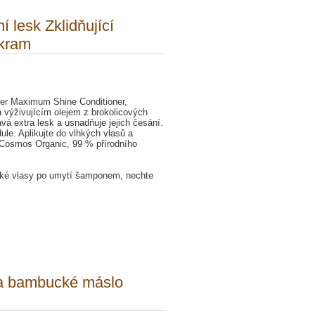
 lesk Zklidňující
ekram
er Maximum Shine Conditioner,
 a výživujícím olejem z brokolicových
á extra lesk a usnadňuje jejich česání.
ule. Aplikujte do vlhkých vlasů a
 Cosmos Organic, 99 % přírodního
lhké vlasy po umytí šamponem, nechte
 a bambucké máslo