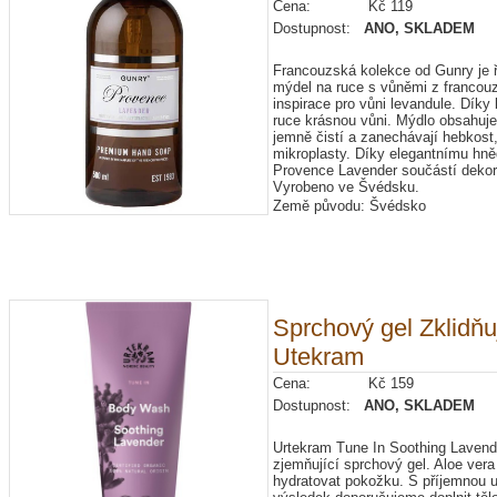
Cena: Kč 119
Dostupnost:
ANO, SKLADEM
Francouzská kolekce od Gunry je 
mýdel na ruce s vůněmi z francou
inspirace pro vůni levandule. Dík
ruce krásnou vůni. Mýdlo obsahuje
jemně čistí a zanechávají hebkost
mikroplasty. Díky elegantnímu hně
Provence Lavender součástí dekor
Vyrobeno ve Švédsku.
Země původu: Švédsko
Sprchový gel Zklidňu
Utekram
Cena: Kč 159
Dostupnost:
ANO, SKLADEM
Urtekram Tune In Soothing Lavende
zjemňující sprchový gel. Aloe vera
hydratovat pokožku. S příjemnou uk