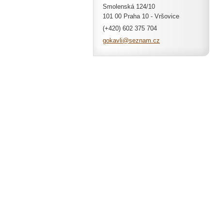
Smolenská 124/10
101 00 Praha 10 - Vršovice
(+420) 602 375 704
gokavli@
seznam.c
z