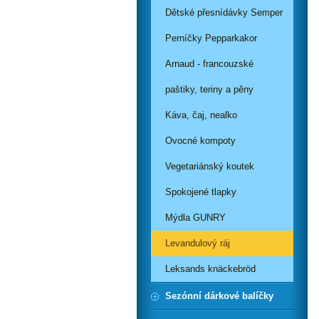
Dětské přesnídávky Semper
Perníčky Pepparkakor
Arnaud - francouzské
paštiky, teriny a pěny
Káva, čaj, nealko
Ovocné kompoty
Vegetariánský koutek
Spokojené tlapky
Mýdla GUNRY
Levandulový ráj
Leksands knäckebröd
Sezónní dárkové balíčky