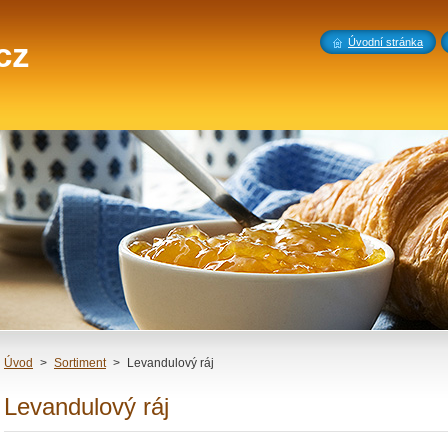
cz
Úvodní stránka
Úvod
>
Sortiment
>
Levandulový ráj
Levandulový ráj