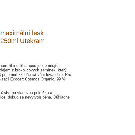
maximální lesk
e 250ml Utekram
mum Shine Shampoo je zjemňující
olejem z brokolicových semínek, který
příjemně zklidňující vůní levandule. Pro
anizací Ecocert Cosmos Organic, 99 %
ožství na vlasovou pokožku a
élce, dokud se nevytvoří pěna. Důkladně