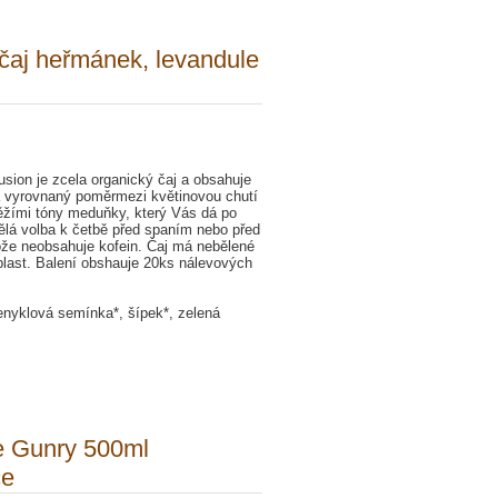
ý čaj heřmánek, levandule
usion je zcela organický čaj a obsahuje
á vyrovnaný poměrmezi květinovou chutí
ěžími tóny meduňky, který Vás dá po
lá volba k četbě před spaním nebo před
tože neobsahuje kofein. Čaj má nebělené
plast. Balení obshauje 20ks nálevových
enyklová semínka*, šípek*, zelená
e Gunry 500ml
ce