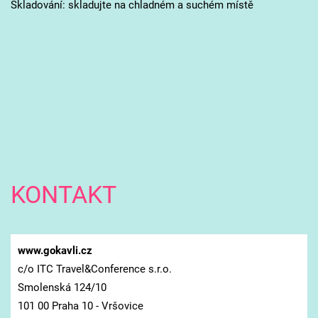
Skladování: skladujte na chladném a suchém místě
KONTAKT
www.gokavli.cz
c/o ITC Travel&Conference s.r.o.
Smolenská 124/10
101 00 Praha 10 - Vršovice