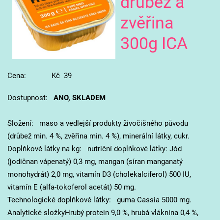
drůbež a
zvěřina
300g ICA
Cena: Kč 39
Dostupnost:
ANO, SKLADEM
Složení: maso a vedlejší produkty živočišného původu
(drůbež min. 4 %, zvěřina min. 4 %), minerální látky, cukr.
Doplňkové látky na kg: nutriční doplňkové látky: Jód
(jodičnan vápenatý) 0,3 mg, mangan (síran manganatý
monohydrát) 2,0 mg, vitamín D3 (cholekalciferol) 500 IU,
vitamín E (alfa-tokoferol acetát) 50 mg.
Technologické doplňkové látky: guma Cassia 5000 mg.
Analytické složkyHrubý protein 9,0 %, hrubá vláknina 0,4 %,