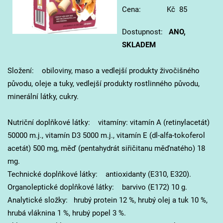
Cena: Kč 85
Dostupnost:
ANO,
SKLADEM
Složení: obiloviny, maso a vedlejší produkty živočišného
původu, oleje a tuky, vedlejší produkty rostlinného původu,
minerální látky, cukry.
Nutriční doplňkové látky: vitamíny: vitamín A (retinylacetát)
50000 m.j., vitamín D3 5000 m.j., vitamín E (dl-alfa-tokoferol
acetát) 500 mg, měď (pentahydrát siřičitanu měďnatého) 18
mg.
Technické doplňkové látky: antioxidanty (E310, E320).
Organoleptické doplňkové látky: barvivo (E172) 10 g.
Analytické složky: hrubý protein 12 %, hrubý olej a tuk 10 %,
hrubá vláknina 1 %, hrubý popel 3 %.