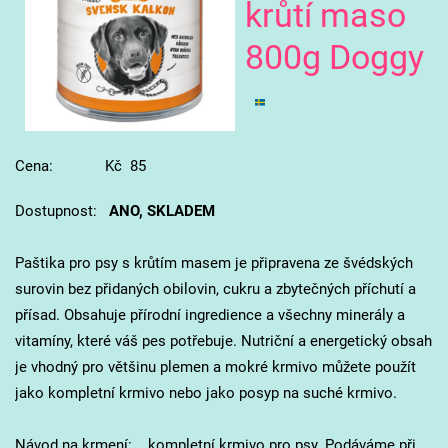
krůtí maso
800g Doggy
Cena: Kč 85
Dostupnost:
ANO, SKLADEM
Paštika pro psy s krůtím masem je připravena ze švédských
surovin bez přidaných obilovin, cukru a zbytečných příchutí a
přísad. Obsahuje přírodní ingredience a všechny minerály a
vitamíny, které váš pes potřebuje. Nutriční a energetický obsah
je vhodný pro většinu plemen a mokré krmivo můžete použít
jako kompletní krmivo nebo jako posyp na suché krmivo.
Návod na krmení: kompletní krmivo pro psy. Podáváme při