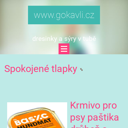
www.gokavli.cz
dresinky a sýry v tubě
Spokojené tlapky
Krmivo pro
psy paštika