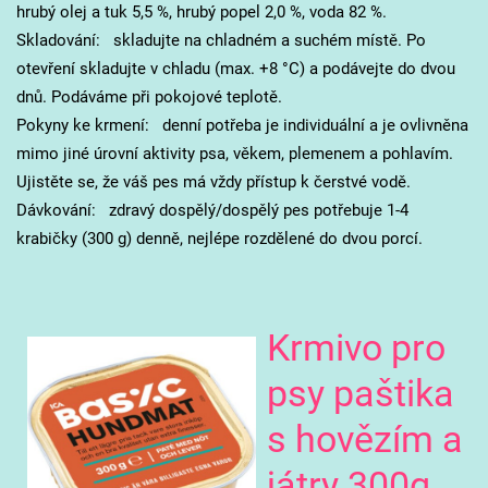
hrubý olej a tuk 5,5 %, hrubý popel 2,0 %, voda 82 %.
Skladování: skladujte na chladném a suchém místě. Po
otevření skladujte v chladu (max. +8 °C) a podávejte do dvou
dnů. Podáváme při pokojové teplotě.
Pokyny ke krmení: denní potřeba je individuální a je ovlivněna
mimo jiné úrovní aktivity psa, věkem, plemenem a pohlavím.
Ujistěte se, že váš pes má vždy přístup k čerstvé vodě.
Dávkování: zdravý dospělý/dospělý pes potřebuje 1-4
krabičky (300 g) denně, nejlépe rozdělené do dvou porcí.
Krmivo pro
psy paštika
s hovězím a
játry 300g