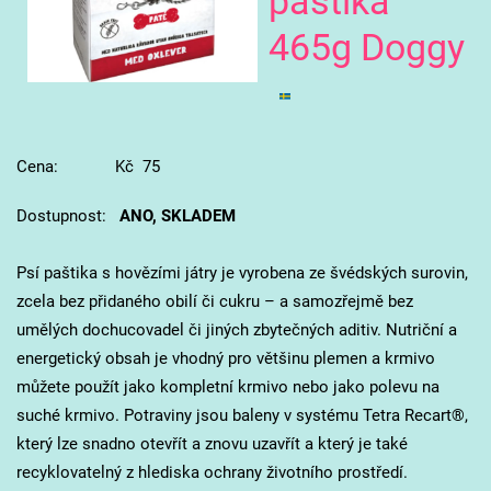
paštika
465g Doggy
Cena: Kč 75
Dostupnost:
ANO, SKLADEM
Psí paštika s hovězími játry je vyrobena ze švédských surovin,
zcela bez přidaného obilí či cukru – a samozřejmě bez
umělých dochucovadel či jiných zbytečných aditiv. Nutriční a
energetický obsah je vhodný pro většinu plemen a krmivo
můžete použít jako kompletní krmivo nebo jako polevu na
suché krmivo. Potraviny jsou baleny v systému Tetra Recart®,
který lze snadno otevřít a znovu uzavřít a který je také
recyklovatelný z hlediska ochrany životního prostředí.