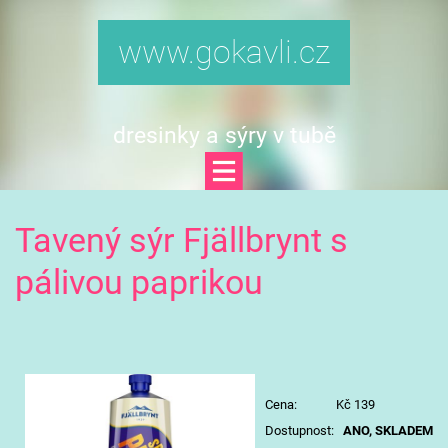
www.gokavli.cz
dresinky a sýry v tubě
Tavený sýr Fjällbrynt s
pálivou paprikou
Cena: Kč 139
Dostupnost:
ANO, SKLADEM