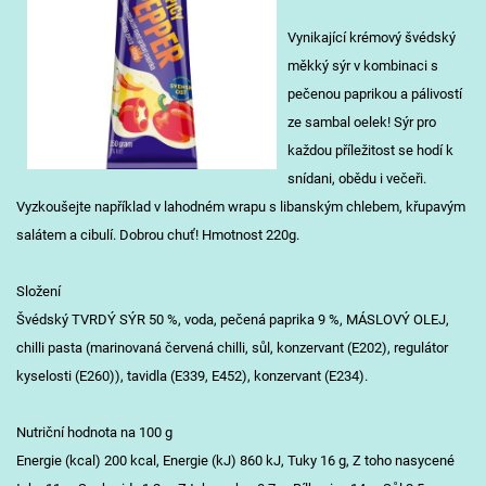
Vynikající krémový švédský
měkký sýr v kombinaci s
pečenou paprikou a pálivostí
ze sambal oelek! Sýr pro
každou příležitost se hodí k
snídani, obědu i večeři.
Vyzkoušejte například v lahodném wrapu s libanským chlebem, křupavým
salátem a cibulí. Dobrou chuť! Hmotnost 220g.
Složení
Švédský TVRDÝ SÝR 50 %, voda, pečená paprika 9 %, MÁSLOVÝ OLEJ,
chilli pasta (marinovaná červená chilli, sůl, konzervant (E202), regulátor
kyselosti (E260)), tavidla (E339, E452), konzervant (E234).
Nutriční hodnota na 100 g
Energie (kcal) 200 kcal, Energie (kJ) 860 kJ, Tuky 16 g, Z toho nasycené