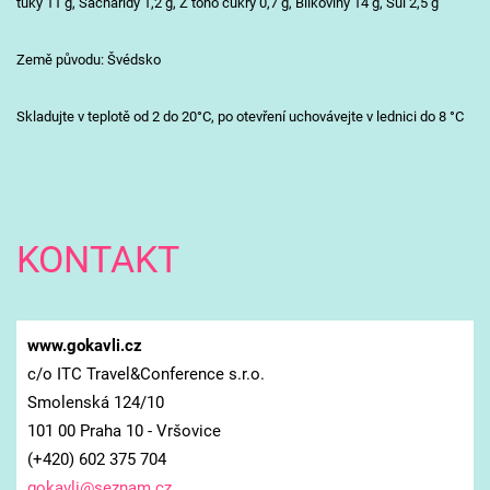
tuky 11 g, Sacharidy 1,2 g, Z toho cukry 0,7 g, Bílkoviny 14 g, Sůl 2,5 g
Země původu: Švédsko
Skladujte v teplotě od 2 do 20°C, po otevření uchovávejte v lednici do 8 °C
KONTAKT
www.gokavli.cz
c/o ITC Travel&Conference s.r.o.
Smolenská 124/10
101 00 Praha 10 - Vršovice
(+420) 602 375 704
gokavli@
seznam.c
z