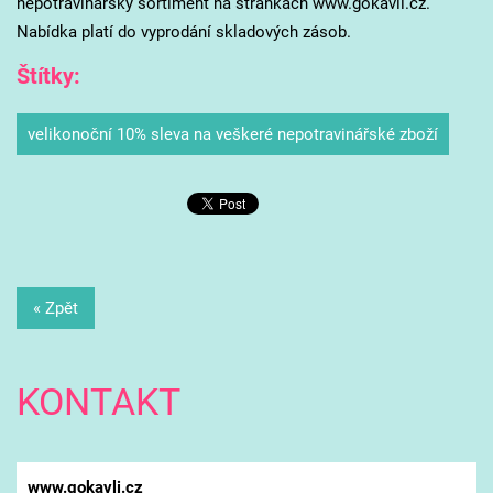
nepotravinářský sortiment na stránkách www.gokavli.cz.
Nabídka platí do vyprodání skladových zásob.
Štítky
:
velikonoční 10% sleva na veškeré nepotravinářské zboží
« Zpět
KONTAKT
www.gokavli.cz