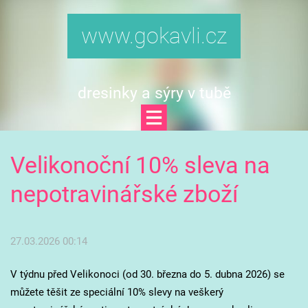
www.gokavli.cz
dresinky a sýry v tubě
Velikonoční 10% sleva na
nepotravinářské zboží
27.03.2026 00:14
V týdnu před Velikonoci (od 30. března do 5. dubna 2026) se
můžete těšit ze speciální 10% slevy na veškerý