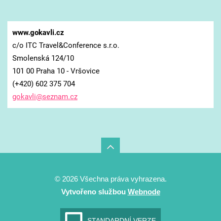
www.gokavli.cz
c/o ITC Travel&Conference s.r.o.
Smolenská 124/10
101 00 Praha 10 - Vršovice
(+420) 602 375 704
gokavli@
seznam.c
z
© 2026 Všechna práva vyhrazena.
Vytvořeno službou
Webnode
STANDARDNÍ VERZE