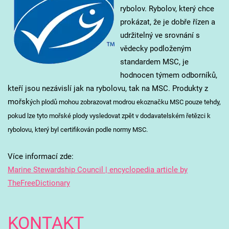
rybolov. Rybolov, který chce
prokázat, že je dobře řízen a
udržitelný ve srovnání s
vědecky podloženým
standardem MSC, je
hodnocen týmem odborníků,
kteří jsou nezávislí jak na rybolovu, tak na MSC. Produkty z
mořsk
ých plodů mohou zobrazovat modrou ekoznačku MSC pouze tehdy,
pokud lze tyto mořské plody vysledovat zpět v dodavatelském řetězci k
rybolovu, který byl certifikován podle normy MSC.
Více informací zde:
Marine Stewardship Council | encyclopedia article by
TheFreeDictionary
KONTAKT