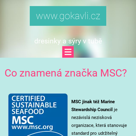
www.gokavli.cz
dresinky a sýry v tubě
Co znamená značka MSC?
MSC jinak též Marine
Stewardship Council
je
nezávislá nezisková
organizace, která stanovuje
standard pro udržitelný