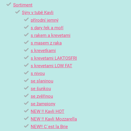
Sortiment
Sýry v tubě Kavli
přírodní jemný
s dary řek a moří
s rakem a krevetami
s masem z raka
s krevetkami
s krevetami LAKTOSFRI
s krevetami LOW FAT
s nivou
se slaninou
se šunkou
se zvěřinou
se žampiony
NEW !! Kavli HOT
NEW !! Kavli Mozzarella
NEW!! C´est la Brie