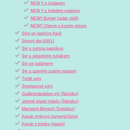
NEW !! s čedarem
NEW !! s hnědým máslem
NEW!! Burger čedar chilli
NEW!! Chèvre s kozím sýrem
Sýry ve vaničce Kavli
Sýrový dip KAVLI
Sýr s ostrou paprikou
Sýr s pikantním tuňákem
Sýr se salámem
Sýr s uzeným sobím masem
Tvrdé sýry
Smetanové sýry
Gudbrandsdalen sýr (Norsko)
Jemně slané máslo (Dánsko)
Margarín Bregott (Švédsko)
Kaviár zrnkový červený/černý
Kaviár z tresky (pasta)