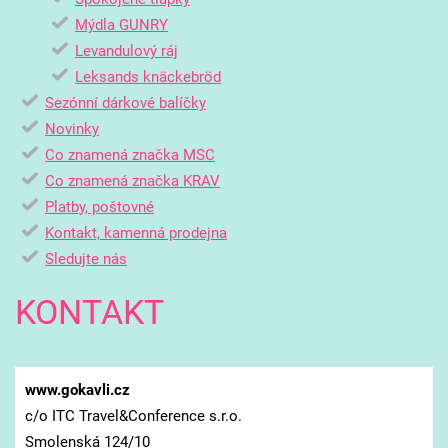
Mýdla GUNRY
Levandulový ráj
Leksands knäckebröd
Sezónní dárkové balíčky
Novinky
Co znamená značka MSC
Co znamená značka KRAV
Platby, poštovné
Kontakt, kamenná prodejna
Sledujte nás
KONTAKT
www.gokavli.cz
c/o ITC Travel&Conference s.r.o.
Smolenská 124/10