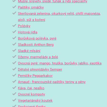
Mušle, krevety, sledě, tuňák a rybí speciality
Paštiky, omáčky
Sterilovaná zelenina, okurkový reliš, chilli majonéza,
aïoli, sůl a koření
Polévky
Hotová jídla
Borůvková polévka, pyré
Sladkosti Anthon Berg
Sladké mlsání
Džemy, marmelády a želé
Ovocná pyré: mango, hruška, borůvky, jablko, exotika
Dětské přesnídávky Semper
Perníčky Pepparkakor
Arnaud - francouzské paštiky, teriny a pěny
Káva, čaj, nealko
Ovocné kompoty
Vegetariánský koutek
Spokojené tlapky