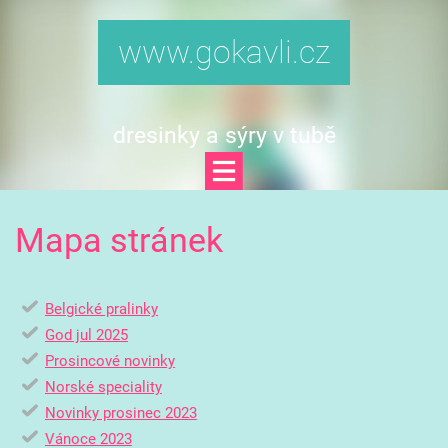
www.gokavli.cz
dresinky a sýry v tubě
Mapa stránek
Belgické pralinky
God jul 2025
Prosincové novinky
Norské speciality
Novinky prosinec 2023
Vánoce 2023