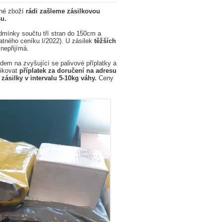
né zboží
rádi zašleme zásilkovou
su.
dmínky součtu tří stran do 150cm a
atného ceníku I/2022). U zásilek
těžších
nepřijímá.
dem na zvyšující se palivové příplatky a
likovat
příplatek za doručení na adresu
 zásilky v intervalu 5-10kg váhy.
Ceny