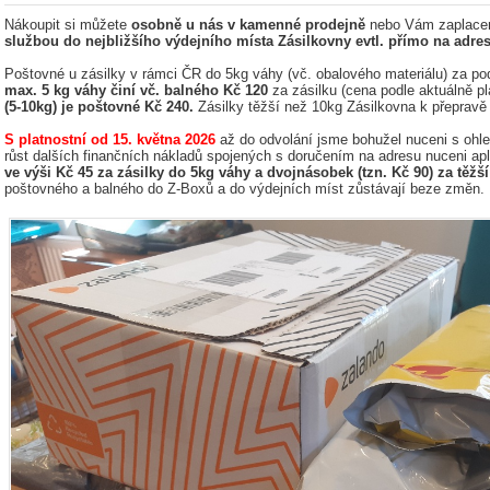
Nákoupit si můžete
osobně u nás v kamenné prodejně
nebo Vám zaplace
službou do nejbližšího výdejního místa Zásilkovny evtl. přímo na adre
Poštovné u zásilky v rámci ČR do 5kg váhy (vč. obalového materiálu) za po
max. 5 kg váhy činí vč. balného Kč 120
za zásilku (cena podle aktuálně pl
(5-10kg) je poštovné Kč 240.
Zásilky těžší než 10kg Zásilkovna k přepravě 
S platnostní od 15. května 2026
až do odvolání jsme bohužel nuceni s ohle
růst dalších finančních nákladů spojených s doručením na adresu nuceni ap
ve výši Kč 45 za zásilky do 5kg váhy a dvojnásobek (tzn. Kč 90) za těžší
poštovného a balného do Z-Boxů a do výdejních míst zůstávají beze změn.