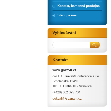
Kontakt, kamenná prodejna
Sledujte nás
Vyhledávání
Kontakt
www.gokavli.cz
c/o ITC Travel&Conference s.r.o.
Smolenská 124/10
101 00 Praha 10 - Vršovice
(+420) 602 375 704
gokavli@
seznam.c
z