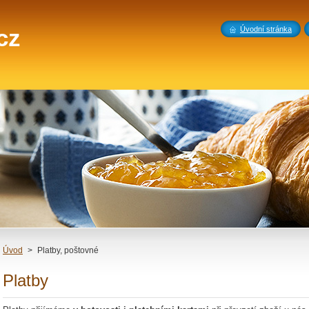
cz
Úvodní stránka
Úvod
>
Platby, poštovné
Platby