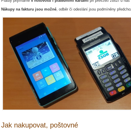
Platby přijímáme
v hotovosti i platebními kartami
při převzetí zboží u nás
Nákupy na fakturu jsou možné
, odběr či odeslání jsou podmíněny předcho
Jak nakupovat, poštovné