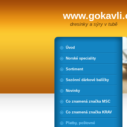
www.gokavli.
dresinky a sýry v tubě
Úvod
Norské speciality
Sortiment
Sezónní dárkové balíčky
Novinky
Co znamená značka MSC
Co znamená značka KRAV
Platby, poštovné