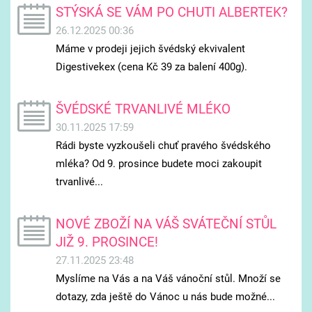
STÝSKÁ SE VÁM PO CHUTI ALBERTEK?
26.12.2025 00:36
Máme v prodeji jejich švédský ekvivalent
Digestivekex (cena Kč 39 za balení 400g).
ŠVÉDSKÉ TRVANLIVÉ MLÉKO
30.11.2025 17:59
Rádi byste vyzkoušeli chuť pravého švédského
mléka? Od 9. prosince budete moci zakoupit
trvanlivé...
NOVÉ ZBOŽÍ NA VÁŠ SVÁTEČNÍ STŮL
JIŽ 9. PROSINCE!
27.11.2025 23:48
Myslíme na Vás a na Váš vánoční stůl. Množí se
dotazy, zda ještě do Vánoc u nás bude možné...