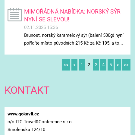
MIMOŘÁDNÁ NABÍDKA: NORSKÝ SÝR
NYNÍ SE SLEVOU!
02.11.2025 15:36
Brunost, norský karamelový sýr (balení 500g) nyní
pořídíte místo původních 215 Kč za Kč 195, a to...
<<
<
1
2
3
4
5
>
>>
KONTAKT
www.gokavli.cz
c/o ITC Travel&Conference s.r.o.
Smolenská 124/10