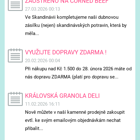
ZAOSTŘENO NA CORNED BEEF
27.03.2026 00:13
Ve Skandinávii kompletujeme naši dubnovou
zásilku (nejen) skandinávských potravin, která by
měla...
VYUŽIJTE DOPRAVY ZDARMA !
20.02.2026 00:04
Při nákupu nad Kč 1.500 do 28. února 2026 máte od
nás dopravu ZDARMA (platí pro dopravu se...
KRÁLOVSKÁ GRANOLA DELI
11.02.2026 16:11
Nově můžete v naší kamenné prodejně zakoupit
evtl. ke svým emailovým objednávkám nechat
přibalit...