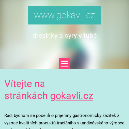
www.gokavli.cz
dresinky a sýry v tubě
Vítejte na
stránkách
g
okavli.cz
Rádi bychom se podělili o příjemný gastronomický zážitek z
vysoce kvalitních produktů tradičního skandinávského výrobce