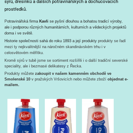
sýrů, dresinků a dalších potravinářských a dochucovacích
prostředků.
P
otravinářská firma
Kavli
se pyšní dlouhou a bohatou tradicí výroby,
ale i podporou různých humanitárních,
kulturních a vědeckých projektů
doma i ve světě.
Historie společnosti sahá do roku 1893 a její produkty
produkty se řadí
mezi ty nejkvalitnější na náročném skandinávském trhu i v
celosvětovém měřítku.
Kromě sýrů v tubě jsme se sortiment rozšířili i o další tradiční severské
speciality, ale i bezmasé delikatesy z Řecka.
Produkty můžete
zakoupit v našem kamenném obchodě ve
Smolenské 10
v pražských Vršovicích nebo můžete zboží
objednat e-
mailem.