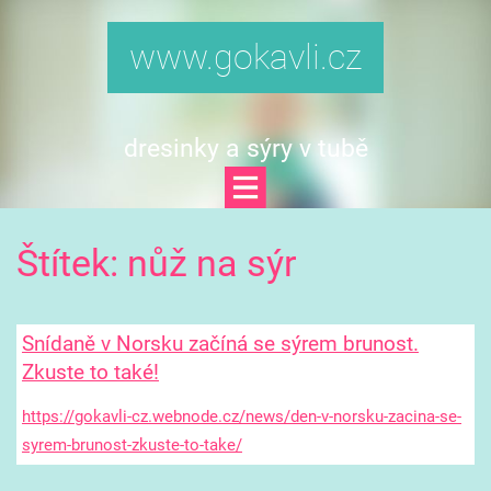
www.gokavli.cz
dresinky a sýry v tubě
Štítek: nůž na sýr
Snídaně v Norsku začíná se sýrem brunost.
Zkuste to také!
https://gokavli-cz.webnode.cz/news/den-v-norsku-zacina-se-
syrem-brunost-zkuste-to-take/