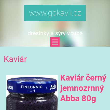
www.gokavli.cz
dresinky a sýry v tubě
Kaviár
Kaviár černý
jemnozrnný
Abba 80g