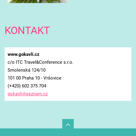
KONTAKT
www.gokavli.cz
c/o ITC Travel&Conference s.r.o.
Smolenská 124/10
101 00 Praha 10 - Vršovice
(+420) 602 375 704
gokavli@
seznam.c
z